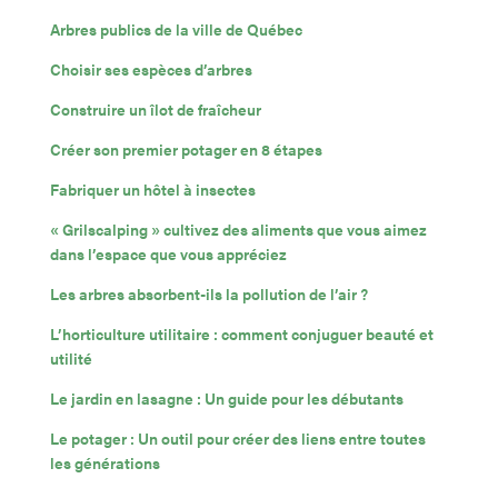
Arbres publics de la ville de Québec
Choisir ses espèces d’arbres
Construire un îlot de fraîcheur
Créer son premier potager en 8 étapes
Fabriquer un hôtel à insectes
« Grilscalping » cultivez des aliments que vous aimez
dans l’espace que vous appréciez
Les arbres absorbent-ils la pollution de l’air ?
L’horticulture utilitaire : comment conjuguer beauté et
utilité
Le jardin en lasagne : Un guide pour les débutants
Le potager : Un outil pour créer des liens entre toutes
les générations